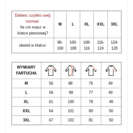
Dobierz szybko swój
rozmiar:
M
L
XL
XXL
3XL
Ile cm masz w
klatce piersiowej?
96-
100-
108-
116-
124-
obwód w klatce:
100
108
116
124
128
WYMIARY
FARTUCHA
M
56
98
76
49
L
59
99
77
49
XL
61
100
78
49
XXL
64
101
80
50
3XL
67
102
81
50